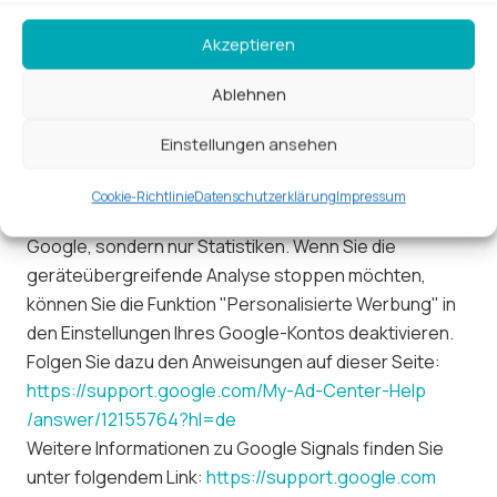
Wenn Sie personalisierte Anzeigen aktiviert haben und
Akzeptieren
Ihre Geräte mit Ihrem Google-Konto verknüpft haben,
kann Google vorbehaltlich Ihrer Einwilligung zur
Ablehnen
Nutzung von Google Analytics gem. Art. 6 Abs. 1 lit. a
DSGVO Ihr Nutzungsverhalten geräteübergreifend
Einstellungen ansehen
analysieren und Datenbankmodelle, unter anderem zu
geräteübergreifenden Conversions, erstellen. Wir
Cookie-Richtlinie
Datenschutzerklärung
Impressum
erhalten keine personenbezogenen Daten von
Google, sondern nur Statistiken. Wenn Sie die
geräteübergreifende Analyse stoppen möchten,
können Sie die Funktion "Personalisierte Werbung" in
den Einstellungen Ihres Google-Kontos deaktivieren.
Folgen Sie dazu den Anweisungen auf dieser Seite:
https://support.google.com
/My-Ad-Center-Help
/answer
/12155764
?hl=de
Weitere Informationen zu Google Signals finden Sie
unter folgendem Link:
https://support.google.com