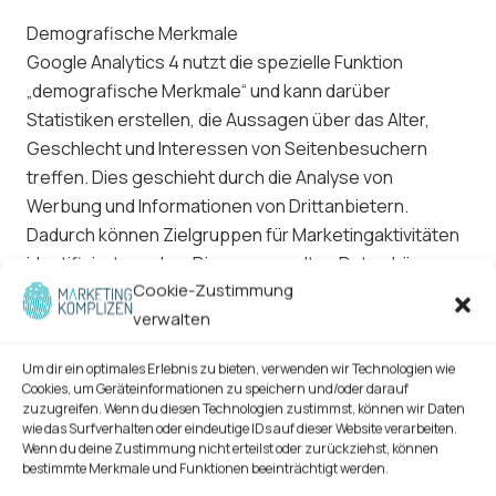
Demografische Merkmale
Google Analytics 4 nutzt die spezielle Funktion
„demografische Merkmale“ und kann darüber
Statistiken erstellen, die Aussagen über das Alter,
Geschlecht und Interessen von Seitenbesuchern
treffen. Dies geschieht durch die Analyse von
Werbung und Informationen von Drittanbietern.
Dadurch können Zielgruppen für Marketingaktivitäten
identifiziert werden. Die gesammelten Daten können
Cookie-Zustimmung
jedoch keiner bestimmten Person zugeordnet werden
verwalten
und werden nach einer Speicherung für die Dauer von
zwei Monaten gelöscht.
Um dir ein optimales Erlebnis zu bieten, verwenden wir Technologien wie
Cookies, um Geräteinformationen zu speichern und/oder darauf
Google Signals
zuzugreifen. Wenn du diesen Technologien zustimmst, können wir Daten
Als Erweiterung zu Google Analytics 4 kann auf dieser
wie das Surfverhalten oder eindeutige IDs auf dieser Website verarbeiten.
Wenn du deine Zustimmung nicht erteilst oder zurückziehst, können
Website Google Signals verwendet werden, um
bestimmte Merkmale und Funktionen beeinträchtigt werden.
geräteübergreifende Berichte erstellen zu lassen.