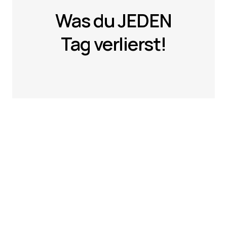
jede Menge:
Was du JEDEN
Zeit
Geld
Tag verlierst!
Nerven
Motivation