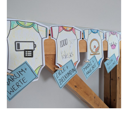
5 Tage
Wie lange?
Soloselbstständige mit
Für wen?
vielen Ideen & wenig Klarheit,
Coaches, Berater:innen, Kreative,
Dienstleister:innen
Live Online
Wo?
Gruppen-Calls mit Übungen &
Wie?
Sparring & Austausch via Whats-App