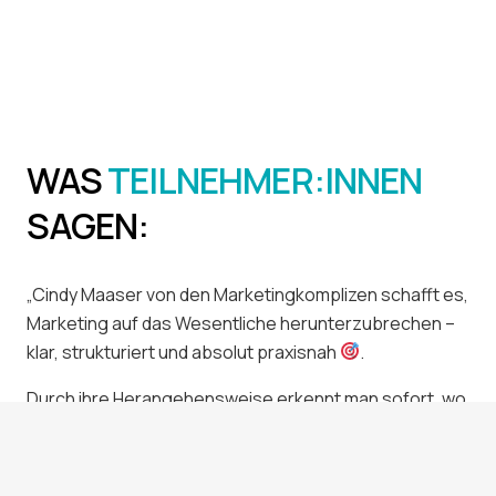
WAS
TEILNEHMER:INNEN
SAGEN:
„Cindy Maaser von den Marketingkomplizen schafft es,
Marketing auf das Wesentliche herunterzubrechen –
klar, strukturiert und absolut praxisnah
.
Durch ihre Herangehensweise erkennt man sofort, wo
noch Optimierungsbedarf besteht
. Ihre Workshops
sind logisch aufgebaut, bringen echten Mehrwert und
ich nehme jedes Mal konkrete Impulse mit
.“