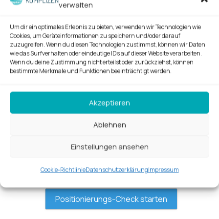
verwalten
Diese Checkliste ist wie dein Blick in den
Business-Spiegel. Sie zeigt dir, wo du schon
Um dir ein optimales Erlebnis zu bieten, verwenden wir Technologien wie
glänzt, wo du nachbessern kannst und ob
Cookies, um Geräteinformationen zu speichern und/oder darauf
zuzugreifen. Wenn du diesen Technologien zustimmst, können wir Daten
deine Strategie wirklich sitzt.
wie das Surfverhalten oder eindeutige IDs auf dieser Website verarbeiten.
Wenn du deine Zustimmung nicht erteilst oder zurückziehst, können
Du willst Klarheit?
bestimmte Merkmale und Funktionen beeinträchtigt werden.
Bitte schön! Finde heraus, wo es sich lohnt,
anzusetzen. Und falls du merkst, dass dir noch
Akzeptieren
das gewisse Etwas fehlt – hey, dafür gibt’s
mich! Ich helfe dir, deine Positionierung so zu
Ablehnen
schärfen, dass sie sitzt wie ein Maßanzug.
Einstellungen ansehen
Cookie-Richtlinie
Datenschutzerklärung
Impressum
0 %
Positionierungs-Check starten