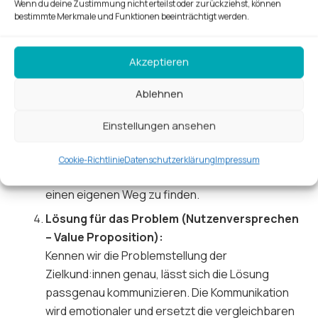
Wenn du deine Zustimmung nicht erteilst oder zurückziehst, können
Definieren Sie Ihre Zielgruppe genau. Wer sind
bestimmte Merkmale und Funktionen beeinträchtigt werden.
Ihre idealen Kunden? Welche Probleme haben sie
und wie können Sie diese lösen? Es geht um das
Akzeptieren
Verständnis der Bedürfnisse und Wünsche der
Zielkund:innen – nicht nur in Bezug auf ihr
Ablehnen
Angebot. Gleichzeitig ist die Frage, wie das
Problem aktuell oder alternativ gelöst wird und
Einstellungen ansehen
werden kann. Ein Blick auf die Stärken und
Schwächen des Wettbewerbers lohnt sich.
Cookie-Richtlinie
Datenschutzerklärung
Impressum
Allerdings nicht, um ihm nachzueifern, sondern
einen eigenen Weg zu finden.
Lösung für das Problem (Nutzenversprechen
– Value Proposition):
Kennen wir die Problemstellung der
Zielkund:innen genau, lässt sich die Lösung
passgenau kommunizieren. Die Kommunikation
wird emotionaler und ersetzt die vergleichbaren