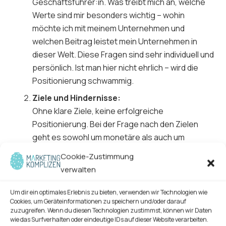
Geschäftsführer:in. Was treibt mich an, welche
Werte sind mir besonders wichtig – wohin
möchte ich mit meinem Unternehmen und
welchen Beitrag leistet mein Unternehmen in
dieser Welt. Diese Fragen sind sehr individuell und
persönlich. Ist man hier nicht ehrlich – wird die
Positionierung schwammig.
Ziele und Hindernisse:
Ohne klare Ziele, keine erfolgreiche
Positionierung. Bei der Frage nach den Zielen
geht es sowohl um monetäre als auch um
vorökonomische Ziele. Hier darf groß und weit
Cookie-Zustimmung
voraus gedacht werden. Ein bewährtes
verwalten
Instrument ist die klassiche SWOT-Analyse, um
interne und externe Stärken, Schwächen,
Um dir ein optimales Erlebnis zu bieten, verwenden wir Technologien wie
Cookies, um Geräteinformationen zu speichern und/oder darauf
Chancen und Risiken zu betrachten.
zuzugreifen. Wenn du diesen Technologien zustimmst, können wir Daten
Problem der Zielgruppe:
wie das Surfverhalten oder eindeutige IDs auf dieser Website verarbeiten.